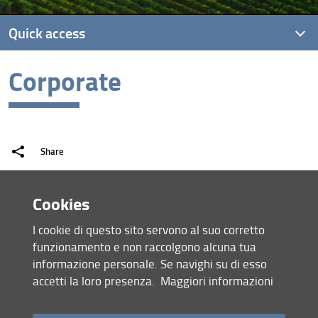
Quick access
Corporate
Student
Postdoc
Employee
Share
Corporate
last update
From abroad
Cookies
18.02.2021
I cookie di questo sito servono al suo corretto
funzionamento e non raccolgono alcuna tua
informazione personale. Se navighi su di esso
Site map
accetti la loro presenza.
Maggiori informazioni
RSS feed
Privacy policy