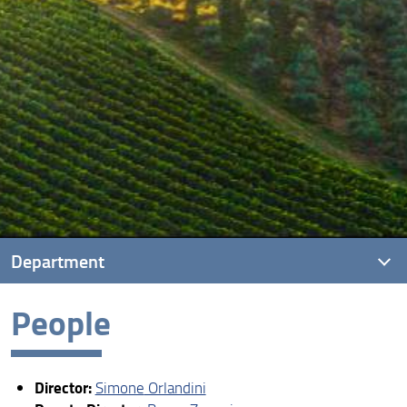
Department
People
intro
People
Director:
Simone
Orlandini
Map & directions