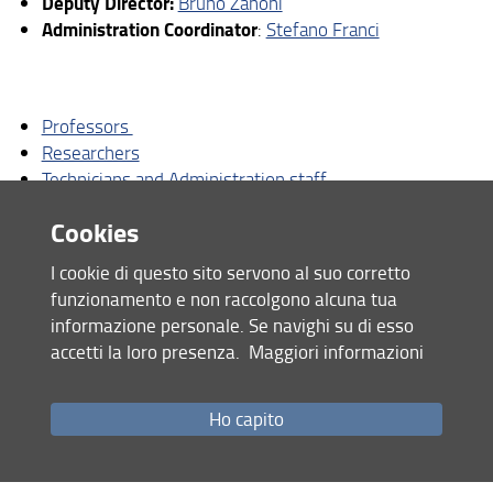
Deputy Director:
Bruno Zanoni
Administration Coordinator
:
Stefano Franci
Professors
Researchers
Technicians and Administration staff
Post-Doc
Cookies
Research Fellows
PhD Candidates
I cookie di questo sito servono al suo corretto
Visiting
funzionamento e non raccolgono alcuna tua
Emeritus Professors and Honorary Professors of the
informazione personale. Se navighi su di esso
School of Agriculture
accetti la loro presenza.
Maggiori informazioni
Ho capito
Share
last update