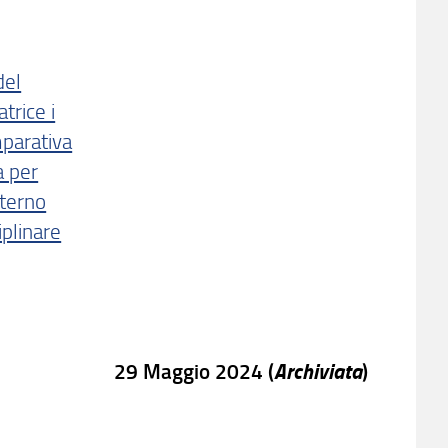
del
trice i
mparativa
a per
nterno
iplinare
Archiviata
29 Maggio 2024 (
)