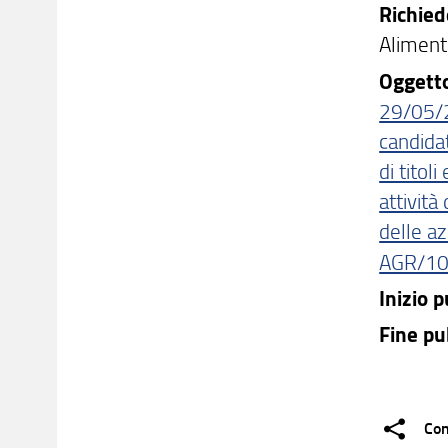
Richie
Alimenta
Oggett
29/05/2
candidat
di titol
attività
delle az
AGR/10 
Inizio 
Fine pu
Con