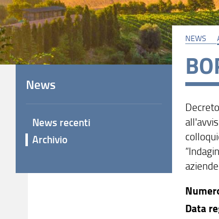
NEWS
BO
News
Decreto
all'avvi
News recenti
colloqui
Archivio
“Indagin
aziende
Numer
Data re