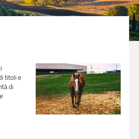
i
 titoli e
ità di
le