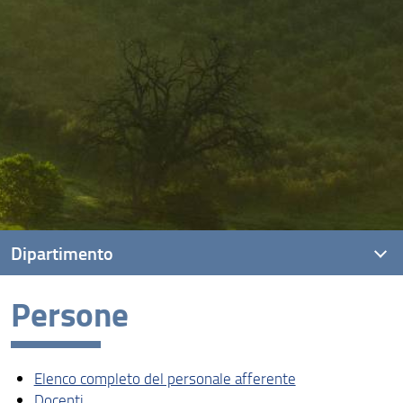
Dipartimento
Persone
Presentazione
Missione
Elenco completo del personale afferente
Visione
Docenti