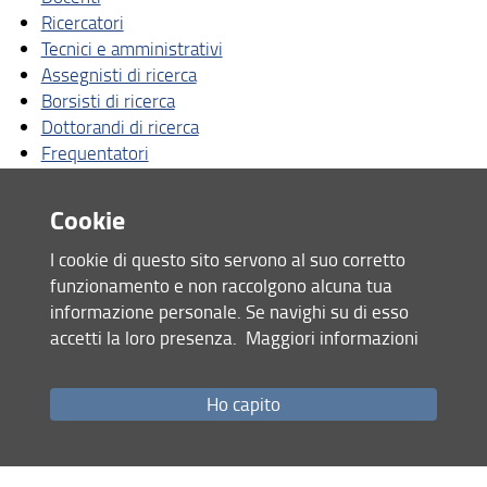
Assicurazione della Qualità
Ricercatori
Tecnici e amministrativi
Organizzazione
Assegnisti di ricerca
Borsisti di ricerca
Persone
Dottorandi di ricerca
Frequentatori
Struttura e sedi
Docenti a contratto
Bandi di gara e avvisi
Professori emeriti e onorari della scuola di Agraria
Cookie
AlumniUnifi Agraria
I cookie di questo sito servono al suo corretto
funzionamento e non raccolgono alcuna tua
Condividi
Sostenibilità
informazione personale. Se navighi su di esso
Area riservata
accetti la loro presenza.
Maggiori informazioni
ultimo aggiornamento
15.04.2024
Ho capito
Mappa del sito