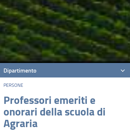
Dipartimento
PERSONE
Presentazione
Professori emeriti e
Missione
onorari della scuola di
Visione
Agraria
Assicurazione della Qualità