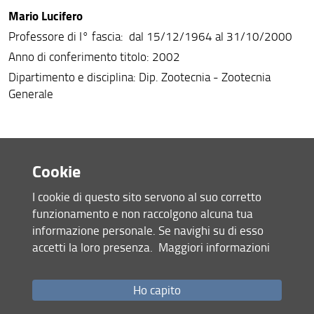
Mario Lucifero
Professore di I° fascia: dal 15/12/1964 al 31/10/2000
Anno di conferimento titolo: 2002
Dipartimento e disciplina: Dip. Zootecnia - Zootecnia
Generale
M
Cookie
Ezio Magini
I cookie di questo sito servono al suo corretto
Professore di I° fascia: dal 1/11/1963 al 31/10/1988
funzionamento e non raccolgono alcuna tua
Anno di conferimento titolo: 1996
informazione personale. Se navighi su di esso
Dipartimento e disciplina: Agraria - Miglioramento
accetti la loro presenza.
Maggiori informazioni
Genetico degli alberi Forestali
Fiorenzo Mancini
Ho capito
Professore di I° fascia: dal 1/02/1961 al 31/10/1997