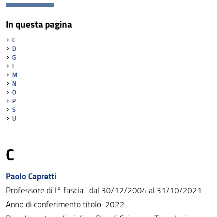
Organizzazione
In questa pagina
Persone
C
Struttura e sedi
D
G
L
Bandi di gara e avvisi
M
N
AlumniUnifi Agraria
O
P
Sostenibilità
S
U
Area riservata
C
Paolo Capretti
Professore di I° fascia: dal 30/12/2004 al 31/10/2021
Anno di conferimento titolo: 2022