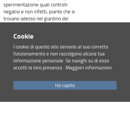
sperimentazione quali controlli
negativi e non infetti, piante che si
trovano adesso nel giardino del
BIOEMSA presso il Laboratorio di
Patologia Vegetale Molecolare, dove
Cookie
serviranno per fornire materiale
Vegetale che sarà utilizzato a fini
I cookie di questo sito servono al suo corretto
sperimentali anche dagli studenti
funzionamento e non raccolgono alcuna tua
BIOEMSA sia nel corso PRACTICE IN
informazione personale. Se navighi su di esso
BIOTECNOLOGIE AGROAMBIENTALI:
accetti la loro presenza.
Maggiori informazioni
ONE HEALTH E DIFESA DELLE PIANTE
che dai suoi tesisti.
Ho capito