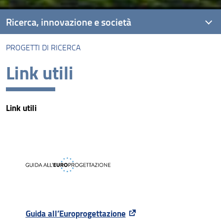
Ricerca, innovazione e società
PROGETTI DI RICERCA
Unità di Ricerca
Link utili
Progetti di ricerca
Risultati e impatto
Link utili
Centri
Collabora con noi
Raccolte museali e collezioni
Guida all’Europrogettazione