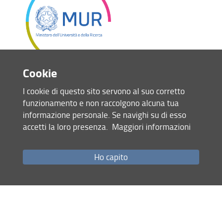
Cookie
Ministero dell'Università e della Ricerca
I cookie di questo sito servono al suo corretto
funzionamento e non raccolgono alcuna tua
informazione personale. Se navighi su di esso
accetti la loro presenza.
Maggiori informazioni
Ho capito
PON Ricerca e Innovazione
Il Programma Operativo Nazionale Ricerca e
Innovazione 2014-2020 è lo strumento con il