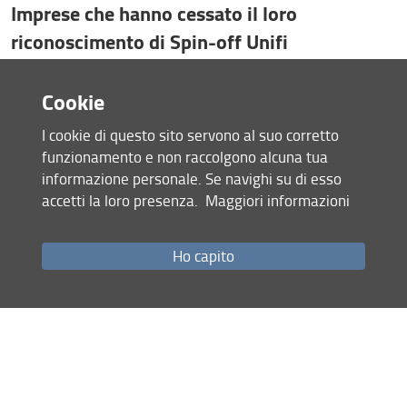
Imprese che hanno cessato il loro
riconoscimento di Spin-off Unifi
Carbon Sink Group S.r.l.
Cookie
FoodMicroTeam S.r.l.
Giotto biotech S.r.l.
I cookie di questo sito servono al suo corretto
Horizons S.r.l.
funzionamento e non raccolgono alcuna tua
Pnat S.r.l.
informazione personale. Se navighi su di esso
accetti la loro presenza.
Maggiori informazioni
Ho capito
Condividi
Gestione della proprietà industriale/intellettuale (brevetti, diritti di
privative vegetali)
Imprese Spin-off (imprenditorialità accademica)
Laboratori congiunti Università/Impresa
Cluster Tecnologici Nazionali