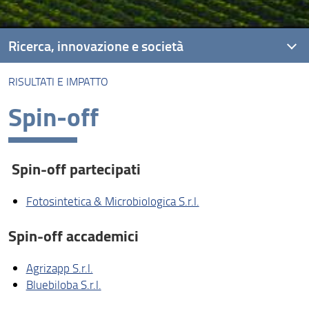
Ricerca, innovazione e società
RISULTATI E IMPATTO
Unità di Ricerca
Spin-off
Progetti di ricerca
Risultati e impatto
Spin-off partecipati
Centri
Fotosintetica & Microbiologica S.r.l.
Collabora con noi
Raccolte museali e collezioni
Spin-off accademici
Agrizapp S.r.l.
Bluebiloba S.r.l.