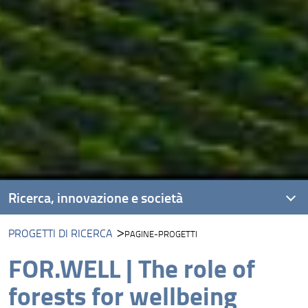
Ricerca, innovazione e società
PROGETTI DI RICERCA
PAGINE-PROGETTI
Unità di Ricerca
FOR.WELL | The role of
Progetti di ricerca
forests for wellbeing
Risultati e impatto