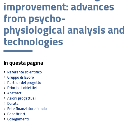
improvement: advances
Centri
from psycho-
Collabora con noi
physiological analysis and
Raccolte museali e collezioni
technologies
In questa pagina
Referente scientifico
Gruppo di lavoro
Partner del progetto
Principali obiettivi
Abstract
Azioni progettuali
Durata
Ente finanziatore bando
Beneficiari
Collegamenti