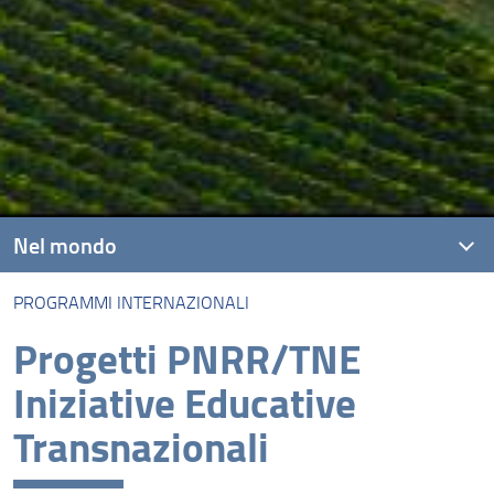
Nel mondo
PROGRAMMI INTERNAZIONALI
Introduzione
Progetti PNRR/TNE
Accordi internazionali
Iniziative Educative
Programmi internazionali
Transnazionali