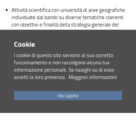
Attività scientifica con università di aree geografiche
individuate dal bando su diverse tematiche coerenti
con obiettivi e finalità della strategia generale del
PNRR;
Dimensione internazionale, cooperazione tra
Cookie
Università italiane e Istituzioni universitarie di Paesi
extra-UE, trasferimento di conoscenze interdisciplinari
I cookie di questo sito servono al suo corretto
e interculturali attraverso programmi educativi di
funzionamento e non raccolgono alcuna tua
carattere transnazionale volti a incentivare la nascita
informazione personale. Se navighi su di esso
ed il consolidarsi di centri permanenti di istruzione
accetti la loro presenza.
Maggiori informazioni
superiore all’estero.
Ho capito
Per il conseguimento di tali obiettivi possono essere
previste le seguenti iniziative:
mobilità di personale docente (TNE Docenti) per un
periodo di insegnamento da 5 giorni a 3 mesi da un
partner estero ad uno dei partner italiani e/o