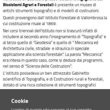
Biosistemi Agrari e Forestali
è presente un museo di
antichi strumenti topografici e di modelli di costruzioni.
Questi provengono dall' Istituto Forestale di Vallombrosa la
cui costituzione risale al 1869.
Nei corsi triennali dell'Istituto non si trascurò infatti di
includere al secondo anno l'insegnamento di "Topografia" e
al terzo quello di "Geodesia" e quello di " Meccanica ed
Architettura civile, stradale e idraulica in speciale
applicazione alla scienza forestale". La parola "Meccanica"
era intesa in questo caso, come si deduce dai programmi,
nel senso di "Scienza delle Costruzioni".
L' Istituto possedeva un ben attrezzato Gabinetto
scientifico di Topografia, e di Costruzioni rurali e forestali,
dotato di una ricca collezione di strumenti topografici
anche dei più complessi e moderni, fra cui vari teodoliti e
livelli di precisione, e di una collezione completa di modelli
Cookie
di Costruzioni.
I cookie di questo sito servono al suo corretto
Tali collezioni sono le stesse che i vari docenti che si sono