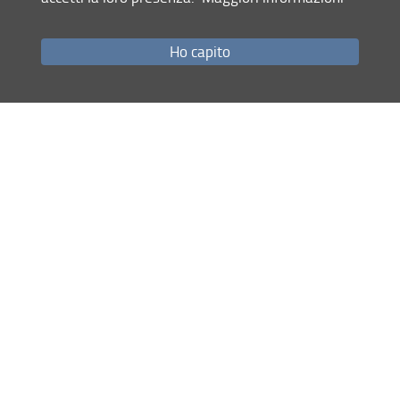
Ho capito
Condividi
Mappa del sito
RSS feed
Privacy
Note Legali
Accessibilità e usabilità
Monitoraggio
Area personale