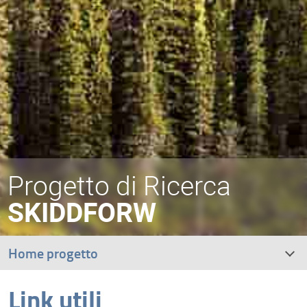
Progetto di Ricerca
SKIDDFORW
Home progetto
Link utili
Il Progetto SKIDDFORW