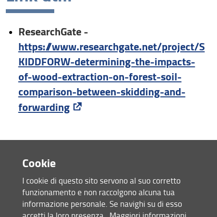
Chi Siamo
ResearchGate -
Attività
https://www.researchgate.net/project/S
KIDDFORW-determining-the-impacts-
Comunicazione e documenti
of-wood-extraction-on-forest-soil-
Contatti
comparison-between-skidding-and-
forwarding
Cookie
I cookie di questo sito servono al suo corretto
funzionamento e non raccolgono alcuna tua
informazione personale. Se navighi su di esso
accetti la loro presenza.
Maggiori informazioni