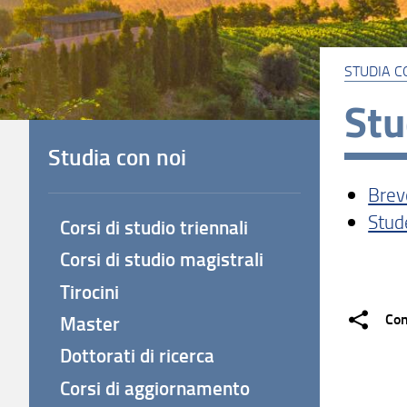
STUDIA C
Stu
Studia con noi
Breve
Stude
Corsi di studio triennali
Corsi di studio magistrali
Tirocini
Con
Master
Dottorati di ricerca
Corsi di aggiornamento