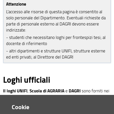
Bandi di gara e avvisi
Attenzione
L'accesso alle risorse di questa pagina è consentito al
AlumniUnifi Agraria
solo personale del Dipartimento. Eventuali richieste da
parte di personale esterno al DAGRI devono essere
Sostenibilità
indirizzate:
Area riservata
- studenti che necessitano loghi per frontespizi tesi; al
docente di riferimento
- altri dipartimenti e strutture UNIFI, strutture esterne
ed enti privati; al Direttore del DAGRI
Loghi ufficiali
Il loghi UNIFI
Scuola di AGRARIA
DAGRI
,
e
sono forniti nei
formati
.pdf, .eps e .jpg
Formati grafici:
Cookie
vettoriale (EPS)
è un formato, che consente di garantirne la