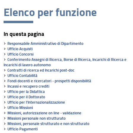
Elenco per funzione
Missione
Visione
In questa pagina
Assicurazione della Qualità
Responsabile Amministrativo di Dipartimento
Organizzazione
Ufficio Acquisti
Ufficio Concorsi
Conferimento Assegni di Ricerca, Borse di Ricerca, Incarichi di Ricerca e
Persone
Incarichi di lavoro autonomo
Contratti di ricerca ed Incarichi post-doc
Struttura e sedi
Ufficio Contabilità
Fondi docenti e ricercatori - prospetti disponibilità
Bandi di gara e avvisi
Incassi e recupero crediti
Ufficio per la Didattica
Ufficio per il Dottorato
AlumniUnifi Agraria
Ufficio per l'Internazionalizzazione
Ufficio Missioni
Sostenibilità
Missioni, autorizzazione on line - validazione
Missioni personale non strutturato
Area riservata
Missioni, personale strutturato e non strutturato
Ufficio Pagamenti