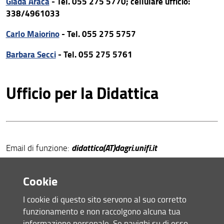
Giada Araca
- Tel. 055 275 5770; cellulare ufficio:
338/4961033
Carlo Maiorino
- Tel. 055 275 5757
Barbara Secci
- Tel. 055 275 5761
Ufficio per la Didattica
didattica(AT)dagri.unifi.it
Email di funzione:
Piazzale delle Cascine 18 - 50144 Firenze
Piano terra, corridoio nord
Cookie
Riccardo Martelli
-
Tel. 055 275 5776
I cookie di questo sito servono al suo corretto
funzionamento e non raccolgono alcuna tua
Massimiliano Cravotta
-
Tel. 055 275 5767
informazione personale. Se navighi su di esso