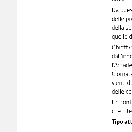
Da ques
delle p
della so
quelle 
Obiettiv
dall’in
l’Accade
Giornata
viene de
delle co
Un cont
che inte
Tipo at