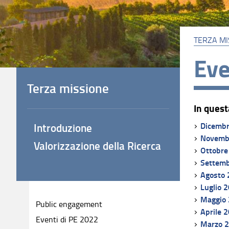
TERZA MI
Eve
Terza missione
In quest
Dicemb
Introduzione
Novemb
Valorizzazione della Ricerca
Ottobre
Settem
Agosto
Luglio 
Maggio
Public engagement
Aprile 
Eventi di PE 2022
Marzo 