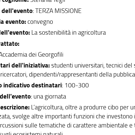
à dell'evento
: TERZA MISSIONE
ia evento:
convegno
ell'evento:
La sostenibilità in agricoltura
attato:
Accademia dei Georgofili
ari dell'iniziativa:
studenti universitari, tecnici del
, ricercatori, dipendenti/rappresentanti della pubbli
indicativo destinatari
: 100-300
dell'evento
: una giornata
escrizione:
L’agricoltura, oltre a produrre cibo per 
ata, svolge altre importanti funzioni che investono 
rcussioni sulle tematiche di carattere ambientale e te
ugli ecosistemi naturali.