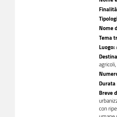
Finalit
Tipolog
Nome d
Tema tr
Luogo:
Destinat
agricoli
Numero 
Durata 
Breve d
urbanizz
con ripe
umane s