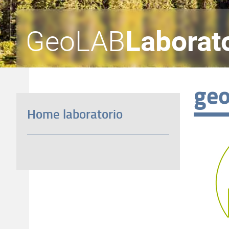
GeoLAB
Laborat
geo
Home laboratorio