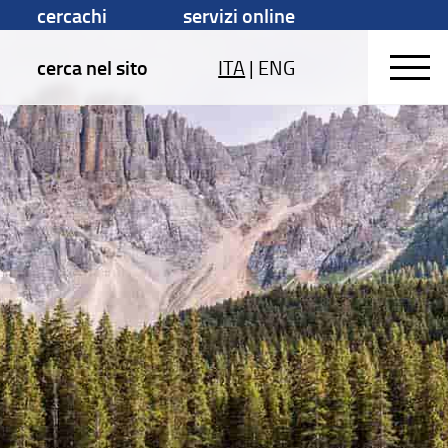
cercachi
servizi online
cerca nel sito
ITA
|
ENG