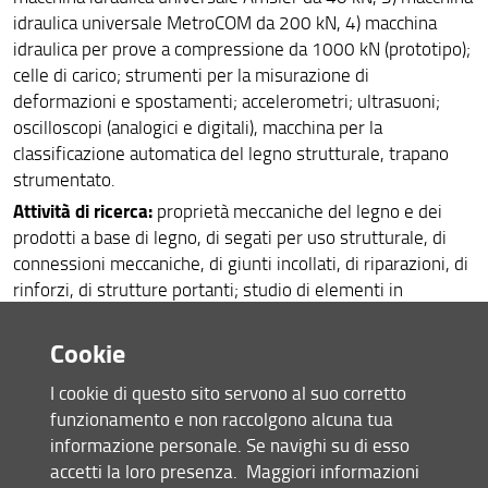
idraulica universale MetroCOM da 200 kN, 4) macchina
Sostenibilità
idraulica per prove a compressione da 1000 kN (prototipo);
celle di carico; strumenti per la misurazione di
Area riservata
deformazioni e spostamenti; accelerometri; ultrasuoni;
oscilloscopi (analogici e digitali), macchina per la
classificazione automatica del legno strutturale, trapano
strumentato.
Attività di ricerca:
proprietà meccaniche del legno e dei
prodotti a base di legno, di segati per uso strutturale, di
connessioni meccaniche, di giunti incollati, di riparazioni, di
rinforzi, di strutture portanti; studio di elementi in
dimensioni d'uso, impiego di prove non distruttive,
applicazione della classificazione visuale, e a macchina;
Cookie
monitoraggio strutturale, ispezione e diagnosi in opera e di
I cookie di questo sito servono al suo corretto
strutture lignee antiche.
funzionamento e non raccolgono alcuna tua
informazione personale. Se navighi su di esso
accetti la loro presenza.
Maggiori informazioni