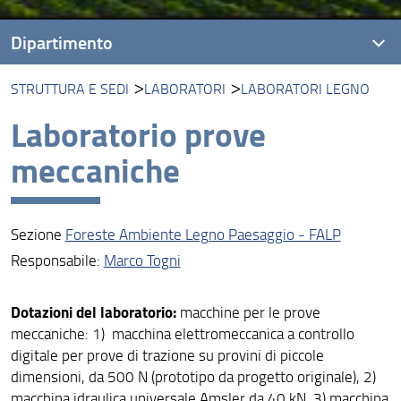
Dipartimento
STRUTTURA E SEDI
LABORATORI
LABORATORI LEGNO
Presentazione
Laboratorio prove
Missione
meccaniche
Visione
Assicurazione della Qualità
Sezione
Foreste Ambiente Legno Paesaggio - FALP
Organizzazione
Responsabile:
Marco Togni
Persone
Dotazioni del laboratorio:
macchine per le prove
Struttura e sedi
meccaniche: 1) macchina elettromeccanica a controllo
digitale per prove di trazione su provini di piccole
Bandi di gara e avvisi
dimensioni, da 500 N (prototipo da progetto originale), 2)
AlumniUnifi Agraria
macchina idraulica universale Amsler da 40 kN, 3) macchina