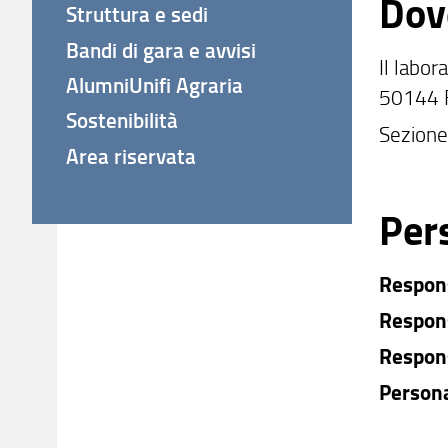
Dov
Struttura e sedi
Bandi di gara e avvisi
Il labor
AlumniUnifi Agraria
50144 F
Sostenibilità
Sezione
Area riservata
Per
Respons
Respons
Respons
Persona