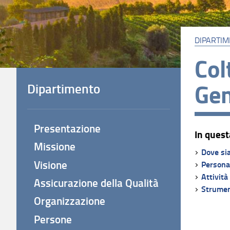
DIPARTI
Col
Gen
Dipartimento
Presentazione
In quest
Missione
Dove si
Visione
Persona
Attività
Assicurazione della Qualità
Strumen
Organizzazione
Persone