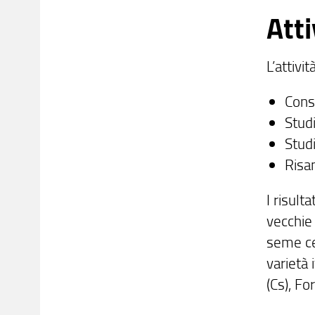
Atti
L’attivi
Cons
Studi
Studi
Risa
I risult
vecchie 
seme cer
varietà 
(Cs), F