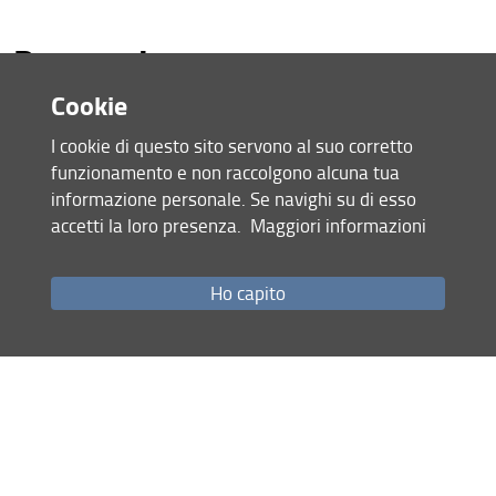
Personale
Cookie
Responsabile
:
Giovan Battista Mattii
Francesco Paolo Nicese
I cookie di questo sito servono al suo corretto
funzionamento e non raccolgono alcuna tua
Personale tecnico
:
Cinzia Silori
informazione personale. Se navighi su di esso
accetti la loro presenza.
Maggiori informazioni
Attività e linee di ricerca
Ho capito
Analisi
: analisi della qualità delle uve durante la
maturazione. Misura delle sostanza secca accumulata nelle
piante. Analisi fisico-chimiche dei substrati.
Strumentazioni
centrifuga, liofilizzatore, spettrofotometro, minifrantoio e