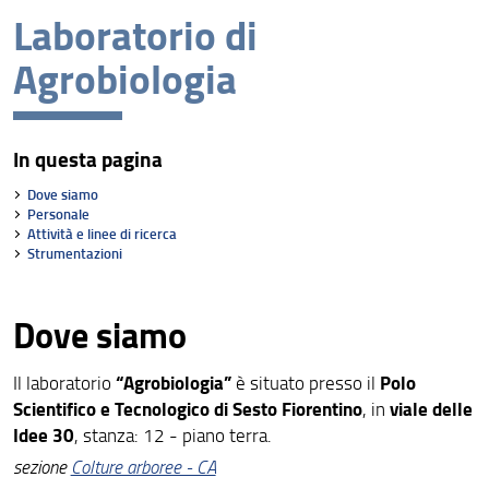
Missione
Laboratorio di
Visione
Agrobiologia
Assicurazione della Qualità
Organizzazione
In questa pagina
Persone
Dove siamo
Personale
Struttura e sedi
Attività e linee di ricerca
Strumentazioni
Bandi di gara e avvisi
AlumniUnifi Agraria
Dove siamo
Sostenibilità
“Agrobiologia”
Polo
Il laboratorio
è situato presso il
Area riservata
Scientifico e Tecnologico di Sesto Fiorentino
viale delle
, in
Idee 30
, stanza: 12 - piano terra.
sezione
Colture arboree - CA