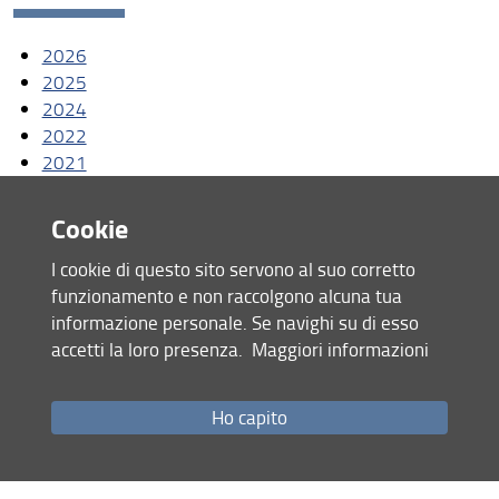
Assicurazione della Qualità
2026
Organizzazione
2025
2024
Persone
2022
Struttura e sedi
2021
2020
Bandi di gara e avvisi
2019
Cookie
AlumniUnifi Agraria
I cookie di questo sito servono al suo corretto
funzionamento e non raccolgono alcuna tua
Condividi
Sostenibilità
informazione personale. Se navighi su di esso
Area riservata
accetti la loro presenza.
Maggiori informazioni
ultimo aggiornamento
04.03.2024
Ho capito
Mappa del sito