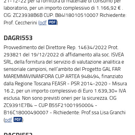
21-12-22 per la fornitura di materiale di consumo per
laboratorio, per un importo complessivo di 1.166,92 € .
CIG: ZC23938B6B CUP: B84I18010510007 Richiedente:
Prof. Ceccherini
(pdf
)
DAGRI553
Provvedimento del Direttore Rep. 14634/2022 Prot.
293821 del 19/12/2022 di affidamento alla soc. ISVEA
SRL, della fornitura del servizio di valutazione analitica e
sensoriale campioni, nell’ambito del Progetto GAL FAR
MAREMMAVINANFORA CUP ARTEA 948494, finanziato
dalla Regione Toscana FEASR - PSR 2014-2020 - Misura
16.2, per un importo complessivo di Euro 1.639,30= IVA
esclusa. Non sono previsti oneri per la sicurezza. CIG
ZC9391E7B4 – CUP B55F21001950004 -
B16C18000490007 - Richiedente: Prof.ssa Lisa Granchi
(
pdf
)
DAGRI552