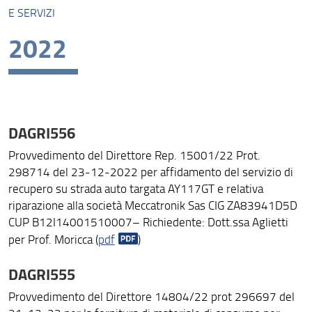
E SERVIZI
Missione
2022
Visione
Assicurazione della Qualità
Organizzazione
DAGRI556
Persone
Provvedimento del Direttore Rep. 15001/22 Prot.
Struttura e sedi
298714 del 23-12-2022 per affidamento del servizio di
recupero su strada auto targata AY117GT e relativa
Bandi di gara e avvisi
riparazione alla società Meccatronik Sas CIG ZA83941D5D
CUP B12I14001510007– Richiedente: Dott.ssa Aglietti
AlumniUnifi Agraria
per Prof. Moricca (
pdf
)
Sostenibilità
DAGRI555
Area riservata
Provvedimento del Direttore 14804/22 prot 296697 del