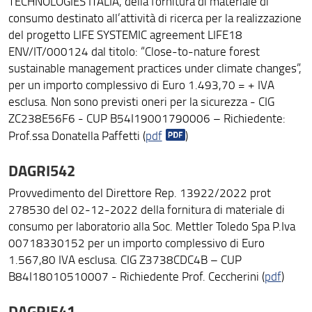
TECHNOLOGIES ITALIA, della fornitura di materiale di
consumo destinato all’attività di ricerca per la realizzazione
del progetto LIFE SYSTEMIC agreement LIFE18
ENV/IT/000124 dal titolo: “Close-to-nature forest
sustainable management practices under climate changes”,
per un importo complessivo di Euro 1.493,70 = + IVA
esclusa. Non sono previsti oneri per la sicurezza - CIG
ZC238E56F6 - CUP B54I19001790006 – Richiedente:
Prof.ssa Donatella Paffetti (
pdf
)
DAGRI542
Provvedimento del Direttore Rep. 13922/2022 prot
278530 del 02-12-2022 della fornitura di materiale di
consumo per laboratorio alla Soc. Mettler Toledo Spa P.Iva
00718330152 per un importo complessivo di Euro
1.567,80 IVA esclusa. CIG Z3738CDC4B – CUP
B84I18010510007 - Richiedente Prof. Ceccherini (
pdf
)
DAGRI541