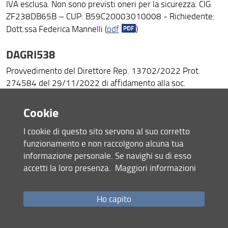
IVA esclusa. Non sono previsti oneri per la sicurezza. CIG
ZF238DB65B – CUP: B59C20003010008 - Richiedente:
Dott.ssa Federica Mannelli (
pdf
)
DAGRI538
Provvedimento del Direttore Rep. 13702/2022 Prot.
274584 del 29/11/2022 di affidamento alla soc.
BIOTECNO SRL, della fornitura di materiale di consumo per
laboratorio, necessario per lo svolgimento delle attività di
Cookie
ricerca conto terzi, per un importo complessivo di Euro
I cookie di questo sito servono al suo corretto
1.790,00= IVA esclusa. Non sono previsti oneri per la
funzionamento e non raccolgono alcuna tua
sicurezza. CIG Z3A38CC883 – CUP B32F20000030004 –
informazione personale. Se navighi su di esso
Richiedente: Prof. Francesco Ferrini (
pdf
)
accetti la loro presenza.
Maggiori informazioni
DAGRI536
Provvedimento del Direttore Rep. 13650/2022 Prot.
Ho capito
273440 di affidamento alla soc. MERCK LIFE SCIENCE SRL,
della fornitura di reagenti chimici per laboratorio, per un