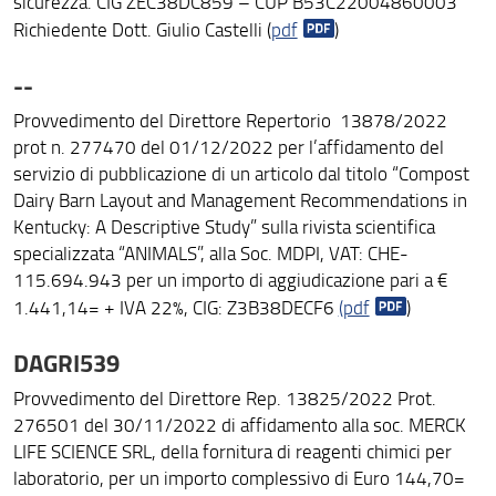
sicurezza. CIG ZEC38DC859 – CUP B53C22004860003
Richiedente Dott. Giulio Castelli (
pdf
)
--
Provvedimento del Direttore Repertorio 13878/2022
prot n. 277470 del 01/12/2022 per l’affidamento del
servizio di pubblicazione di un articolo dal titolo “Compost
Dairy Barn Layout and Management Recommendations in
Kentucky: A Descriptive Study” sulla rivista scientifica
specializzata “ANIMALS”, alla Soc. MDPI, VAT: CHE-
115.694.943 per un importo di aggiudicazione pari a €
1.441,14= + IVA 22%, CIG: Z3B38DECF6
(pdf
)
DAGRI539
Provvedimento del Direttore Rep. 13825/2022 Prot.
276501 del 30/11/2022 di affidamento alla soc. MERCK
LIFE SCIENCE SRL, della fornitura di reagenti chimici per
laboratorio, per un importo complessivo di Euro 144,70=