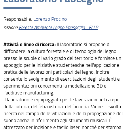
Visione
Responsabile:
Lorenzo Procino
Assicurazione della Qualità
sezione
Foreste Ambiente Legno Paesaggio - FALP
Organizzazione
Attività e linee di ricerca:
Il laboratorio si propone di
Persone
diffondere la cultura forestale e di tecnologia del legno
Struttura e sedi
presso le scuole di vario grado del territorio e fornisce un
appoggio per le iniziative studentesche nell'applicazione
Bandi di gara e avvisi
pratica delle lavorazioni particolari del legno. Inoltre
consente lo svolgimento di esercitazioni degli studenti e
AlumniUnifi Agraria
sperimentazioni concernenti la modellazione 3D e
l’additive manufacturing.
Sostenibilità
Il laboratorio è equipaggiato per le lavorazioni nel campo
Area riservata
della liuteria, dell’ebanisteria, dell’arcierìa. Viene svolta
ricerca nel campo delle vibrazioni e della propagazione del
suono anche in riferimento agli strumenti musicali. È
attrezzato per incisione e taglio laser, nonché per stampa