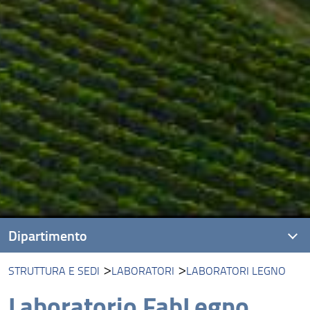
Dipartimento
STRUTTURA E SEDI
LABORATORI
LABORATORI LEGNO
Presentazione
Laboratorio FabLegno
Missione