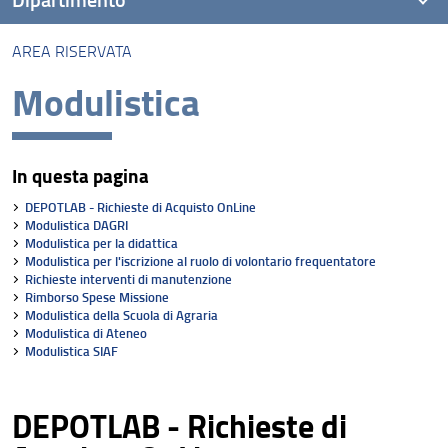
AREA RISERVATA
Presentazione
Modulistica
Missione
Visione
In questa pagina
Assicurazione della Qualità
DEPOTLAB - Richieste di Acquisto OnLine
Organizzazione
Modulistica DAGRI
Modulistica per la didattica
Modulistica per l'iscrizione al ruolo di volontario frequentatore
Persone
Richieste interventi di manutenzione
Rimborso Spese Missione
Struttura e sedi
Modulistica della Scuola di Agraria
Modulistica di Ateneo
Bandi di gara e avvisi
Modulistica SIAF
AlumniUnifi Agraria
DEPOTLAB - Richieste di
Sostenibilità