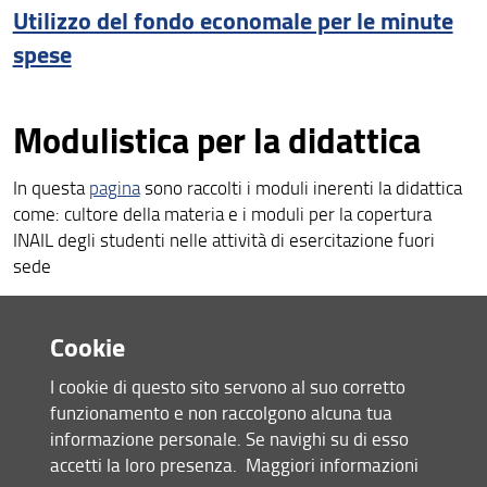
Utilizzo del fondo economale per le minute
spese
Modulistica per la didattica
In questa
pagina
sono raccolti i moduli inerenti la didattica
come: cultore della materia e i moduli per la copertura
INAIL degli studenti nelle attività di esercitazione fuori
sede
Modulistica per l'iscrizione al
Cookie
ruolo di volontario
I cookie di questo sito servono al suo corretto
frequentatore
funzionamento e non raccolgono alcuna tua
informazione personale. Se navighi su di esso
accetti la loro presenza.
Maggiori informazioni
Informazioni per il volontario frequentatore - rev.202607