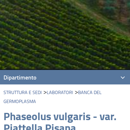
Dipartimento
STRUTTURA E SEDI
LABORATORI
BANCA DEL
Presentazione
GERMOPLASMA
Missione
Phaseolus vulgaris - var.
Visione
Piattella Pisana