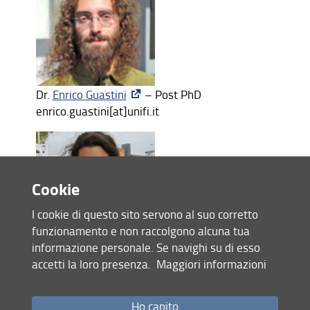
Dr.
Enrico Guastini
– Post PhD
enrico.guastini[at]unifi.it
Cookie
I cookie di questo sito servono al suo corretto
Dr.
Yamuna Giambastiani
– Post PhD
funzionamento e non raccolgono alcuna tua
yamuna.giambastiani[at]unifi.it
informazione personale. Se navighi su di esso
accetti la loro presenza.
Maggiori informazioni
Ho capito