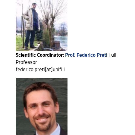
Assicurazione della Qualità
Organizzazione
Persone
Struttura e sedi
Scientific Coordinator:
Prof. Federico Preti
Full
Bandi di gara e avvisi
Professor
AlumniUnifi Agraria
federico.preti[at]unifi.i
Sostenibilità
Area riservata