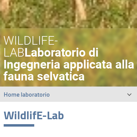
WILDLIFE-
LAB
Laboratorio di
Ingegneria applicata alla
fauna selvatica
Home laboratorio
WildlifE-Lab
Introduzione
Obiettivi