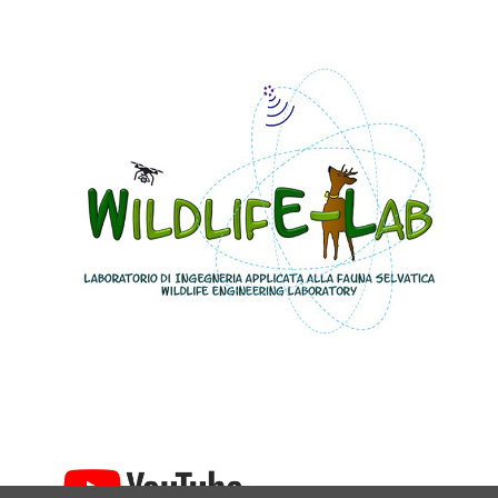
Progetti in corso
Progetti sviluppati
Pubblicazioni
Convegni e Seminari
Tesi di laurea e dottorato
Download
Link
Chi siamo