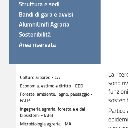
Struttura e sedi
Bandi di gara e avvisi
AlumniUnifi Agraria
Sostenibilità
Area riservata
La ricer
Colture arboree - CA
sono riv
Economia, estimo e diritto - EED
funzioni
Foreste, ambiente, legno, paesaggio -
sostenib
FALP
Ingegneria agraria, forestale e dei
Particol
biosistemi - IAFB
epidemio
Microbiologia agraria - MA
variazio