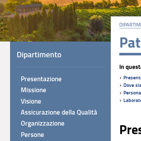
DIPARTI
Pat
Dipartimento
In quest
Present
Presentazione
Dove si
Missione
Persona
Visione
Laborato
Assicurazione della Qualità
Organizzazione
Pre
Persone