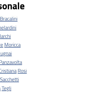
sonale
Bracalini
elardini
archi
re
Moricca
ugnai
Panzavolta
Cristiana
Rosi
Sacchetti
a
Tegli