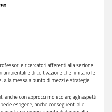
ne:
professori e ricercatori afferenti alla sezione
ni ambientali e di coltivazione che limitano le
le; alla messa a punto di mezzi e strategie
iti anche con approcci molecolari; agli aspetti
i specie esogene, anche conseguenti alle
lari pianta-patogeno-agente di danno; alla