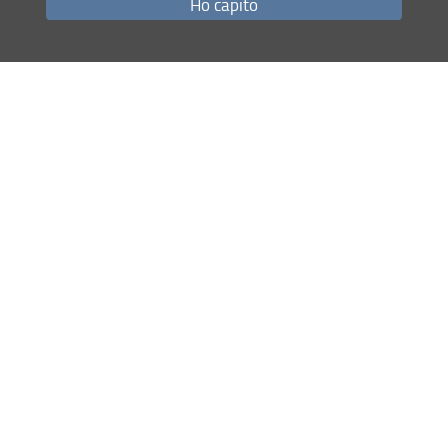
Ho capito
HOME WILDLIFE-LAB
Condividi
Mappa del sito
RSS feed