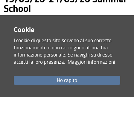
School
LEGUMINOSE Summer School 2026 - Understanding
Contemporary Plant–Soil Feedback in Intercropping
Cookie
17.06.2026
I cookie di questo sito servono al suo corretto
funzionamento e non raccolgono alcuna tua
Notizie da 1 a 1 su 1
Pagina
di 1
informazione personale. Se navighi su di esso
accetti la loro presenza.
Maggiori informazioni
Mappa del sito
Ho capito
RSS feed
Privacy
Note Legali
Accessibilità e usabilità
Monitoraggio
Area personale