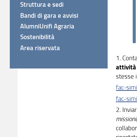
Struttura e sedi
Bandi di gara e avvisi
AlumniUnifi Agraria
Sostenibilità
Area riservata
1. Conta
attività
stesse 
fac-simi
fac-sim
2. Invi
missioni(
collabor
riportat