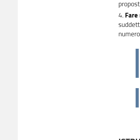
propost
4.
Fare
suddett
numero d