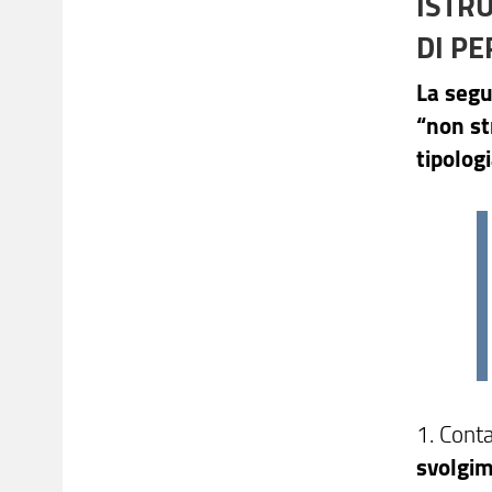
ISTRU
DI P
La segue
“non str
tipologi
1. Conta
svolgim