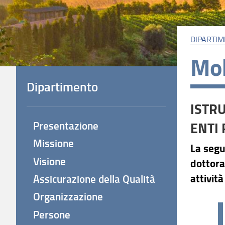
DIPARTI
Mob
Dipartimento
ISTRU
ENTI 
Presentazione
Missione
La segu
Visione
dottoran
attivit
Assicurazione della Qualità
Organizzazione
Persone