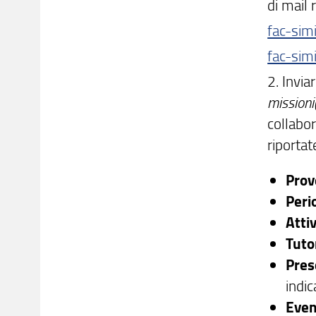
di mail 
fac-simi
fac-sim
2. Invi
missioni(
collabor
riportat
Prov
Peri
Atti
Tuto
Pres
indic
Even