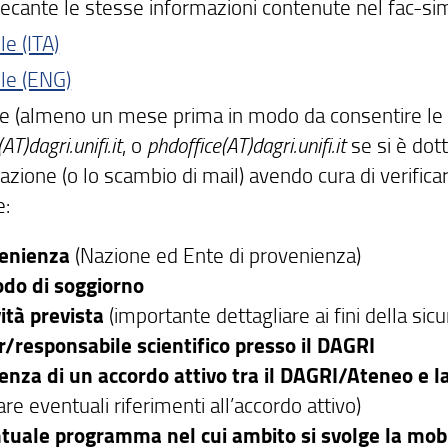
recante le stesse informazioni contenute nel fac-sim
le (ITA)
ile (ENG)
are (almeno un mese prima in modo da consentire le 
AT)dagri.unifi.it
, o
phdoffice(AT)dagri.unifi.it
se si è dot
azione (o lo scambio di mail) avendo cura di verifica
e:
enienza
(Nazione ed Ente di provenienza)
odo di soggiorno
vità prevista
(importante dettagliare ai fini della sic
r/responsabile scientifico presso il DAGRI
enza di un accordo attivo tra il DAGRI/Ateneo e l
are eventuali riferimenti all’accordo attivo)
tuale programma nel cui ambito si svolge la mobi