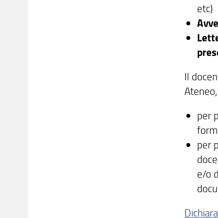
etc)
Avve
Lett
pres
Il docen
Ateneo, 
per p
form
per 
docen
e/o 
docu
Dichiar