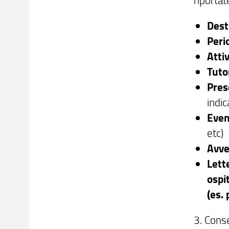
Dest
Peri
Atti
Tuto
Pres
indic
Even
etc)
Avve
Lett
ospi
(es.
3. Cons