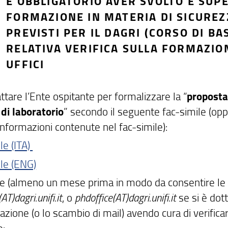
È OBBLIGATORIO AVER SVOLTO E SUPE
FORMAZIONE IN MATERIA DI SICUREZ
PREVISTI PER IL DAGRI (CORSO DI BAS
RELATIVA VERIFICA SULLA FORMAZIO
UFFICI
ttare l’Ente ospitante per formalizzare la “
proposta
 di laboratorio
” secondo il seguente fac-simile (op
informazioni contenute nel fac-simile):
le (ITA)
ile (ENG)
are (almeno un mese prima in modo da consentire le 
AT)dagri.unifi.it
, o
phdoffice(AT)dagri.unifi.it
se si è dot
azione (o lo scambio di mail) avendo cura di verifica
e: