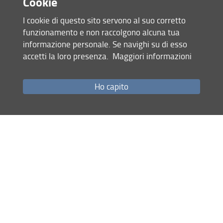
Cookie
I cookie di questo sito servono al suo corretto
funzionamento e non raccolgono alcuna tua
informazione personale. Se navighi su di esso
accetti la loro presenza.
Maggiori informazioni
Ho capito
Condividi
ultimo aggiornamento
12.04.2023
Mappa del sito
RSS feed