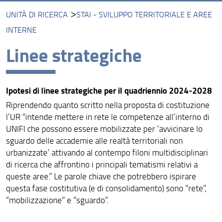
UNITÀ DI RICERCA
STAI - SVILUPPO TERRITORIALE E AREE
Unità di Ricerca
INTERNE
Progetti di ricerca
Linee strategiche
Risultati e impatto
Centri
Ipotesi di linee strategiche per il quadriennio 2024-2028
Collabora con noi
Riprendendo quanto scritto nella proposta di costituzione
l’UR “intende mettere in rete le competenze all’interno di
Raccolte museali e collezioni
UNIFI che possono essere mobilizzate per ‘avvicinare lo
sguardo delle accademie alle realtà territoriali non
urbanizzate’ attivando al contempo filoni multidisciplinari
di ricerca che affrontino i principali tematismi relativi a
queste aree.” Le parole chiave che potrebbero ispirare
questa fase costitutiva (e di consolidamento) sono “rete”,
“mobilizzazione” e “sguardo”.