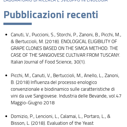
Missione
Pubblicazioni recenti
Visione
Assicurazione della Qualità
Canuti, V., Puccioni, S., Storchi, P., Zanoni, B., Picchi, M.,
Organizzazione
& Bertuccioli, M. (2018). ENOLOGICAL ELIGIBILITY OF
GRAPE CLONES BASED ON THE SIMCA METHOD: THE
Persone
CASE OF THE SANGIOVESE CULTIVAR FROM TUSCANY.
Italian Journal of Food Science, 30(1).
Struttura e sedi
Picchi, M., Canuti, V., Bertuccioli, M., Anello, L., Zanoni,
Bandi di gara e avvisi
B. (2018) Influenza del processo enologico
AlumniUnifi Agraria
convenzionale e biodinamico sulle caratteristiche di
vini da uve Sangiovese. Industria delle Bevande, vol.47
Sostenibilità
Maggio-Giugno 2018
Area riservata
Domizio, P., Lencioni, L., Calamai, L., Portaro, L., &
Bisson, L. (2018). Evaluation of the Yeast