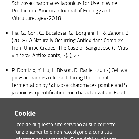
Schizosaccharomyces japonicus for Use in Wine
Production. American Journal of Enology and
Viticulture, ajev-2018.
Fia, G., Gori, C., Bucalossi, G., Borghini, F., & Zanoni, B.
(2018). A Naturally Occurring Antioxidant Complex
from Unripe Grapes: The Case of Sangiovese (v. Vitis
vinifera). Antioxidants, 7(2), 27.
P. Domizio, Y. Liu, L. Bisson, D. Barile. (2017) Cell wall
polysaccharides released during the alcoholic
fermentation by Schizosaccharomyces pombe and S.
japonicus: quantification and characterization. Food
Microbiology 61, 136-149.
DOI:10.1016/j.fm.2016.08.010 ISSN:; 0740-0020.
Cookie
Canuti, V., Picchi, M., Zanoni, B., Fia, G., & Bertuccioli,
I cookie di questo sito servono al suo corretto
M. (2016). A multivariate methodological approach to
funzionamento e non raccolgono alcuna tua
relate wine to characteristics of grape composition: