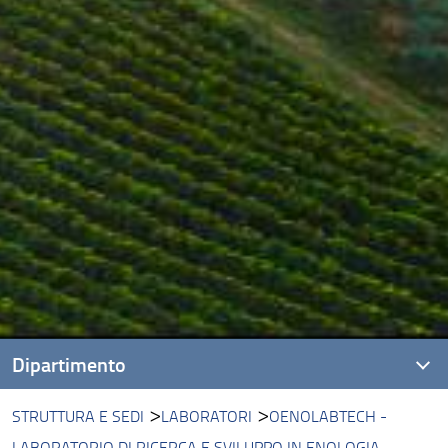
Dipartimento
STRUTTURA E SEDI
LABORATORI
OENOLABTECH -
Presentazione
LABORATORIO DI RICERCA E SVILUPPO IN ENOLOGIA