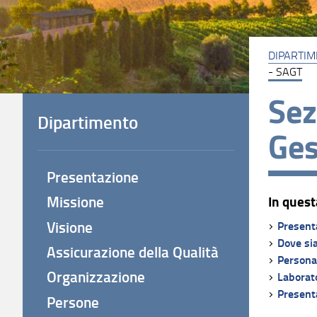
DIPARTI
- SAGT
Sez
Dipartimento
Ges
Presentazione
Missione
In quest
Visione
Present
Dove si
Assicurazione della Qualità
Persona
Organizzazione
Laborato
Presenta
Persone