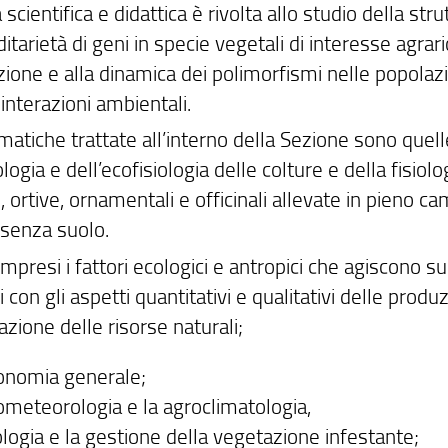
tà scientifica e didattica è rivolta allo studio della st
ditarietà di geni in specie vegetali di interesse agrar
zione e alla dinamica dei polimorfismi nelle popolazi
 interazioni ambientali.
matiche trattate all’interno della Sezione sono quell
ologia e dell’ecofisiologia delle colture e della fisiol
 ortive, ornamentali e officinali allevate in pieno 
 senza suolo.
presi i fattori ecologici e antropici che agiscono s
i con gli aspetti quantitativi e qualitativi delle produ
azione delle risorse naturali;
ronomia generale;
rometeorologia e la agroclimatologia,
ologia e la gestione della vegetazione infestante;