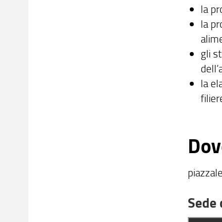
la p
la pr
alime
gli 
dell
la el
filie
Dov
piazzal
Sede 