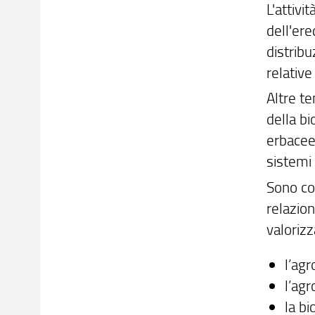
L'attivi
dell'ere
distribu
relative
Altre te
della bi
erbacee,
sistemi
Sono com
relazion
valorizz
l’ag
l’ag
la bi