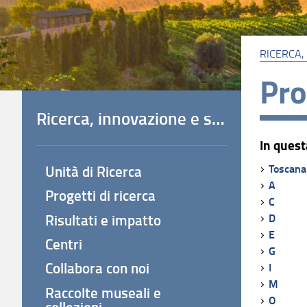
RICERCA,
Pro
Ricerca, innovazione e società
In quest
Toscana
Unità di Ricerca
A
Progetti di ricerca
C
Risultati e impatto
D
E
Centri
G
Collabora con noi
I
M
Raccolte museali e
O
collezioni